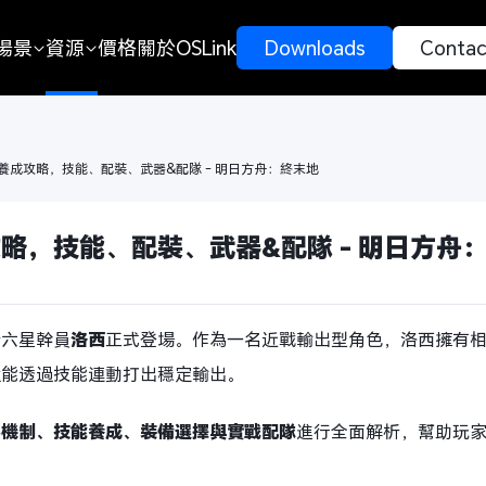
場景
資源
價格
關於OSLink
 Downloads 
 Contac
養成攻略，技能、配裝、武器&配隊 - 明日方舟：終末地
略，技能、配裝、武器&配隊 - 明日方舟
新六星幹員
洛西
正式登場。作為一名近戰輸出型角色，洛西擁有
還能透過技能連動打出穩定輸出。
心機制、技能養成、裝備選擇與實戰配隊
進行全面解析，幫助玩