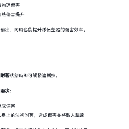
續物理傷害
灼熱傷害提升
續輸出，同時也能提升隊伍整體的傷害效率。
術附著
狀態時即可觸發連攜技。
動兩次
：
造成傷害
人身上的法術附著，造成傷害並將敵人擊飛