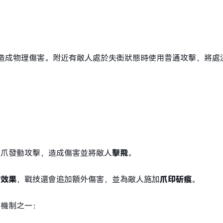
造成物理傷害。附近有敵人處於失衡狀態時使用普通攻擊，將處
利爪發動攻擊，造成傷害並將敵人
擊飛
。
防效果
，戰技還會追加額外傷害，並為敵人施加
爪印斫痕
。
心機制之一：