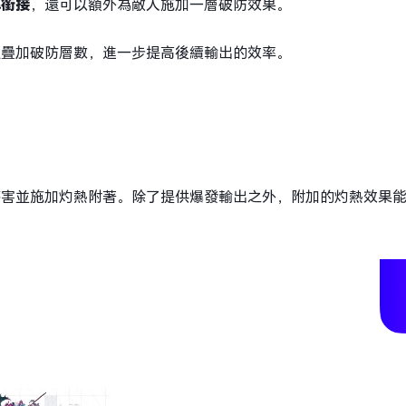
準銜接
，還可以額外為敵人施加一層破防效果。
速疊加破防層數，進一步提高後續輸出的效率。
傷害並施加灼熱附著。除了提供爆發輸出之外，附加的灼熱效果
。
機隨時隨地遠端玩明日方舟：終末地