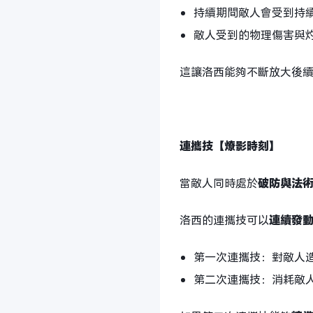
持續期間敵人會受到持
敵人受到的物理傷害與
這讓洛西能夠不斷放大後
連攜技【燎影時刻】
當敵人同時處於
破防與法
洛西的連攜技可以
連續發
第一次連攜技：對敵人
第二次連攜技：消耗敵