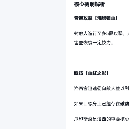
核心機制解析
普通攻擊【沸騰狼血】
對敵人進行至多5段攻擊，
害並恢復一定技力。
戰技【血紅之影】
洛西會迅速衝向敵人並以
如果目標身上已經存在
破
爪印斫痕是洛西的重要核