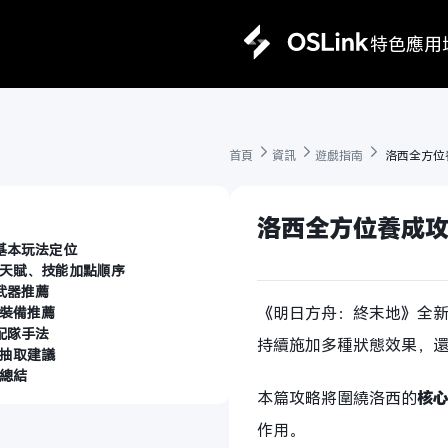
特色
應用
首頁 
資訊 
遊戲指南 
 洛西全方位
洛西全方位養成攻
基本玩法定位
天賦、技能加點順序
武器推薦
《明日方舟：終末地》全
裝備推薦
配隊手法
持續施加多種狀態效果，
抽取建議
總結
本篇攻略將圍繞洛西的
核
作用。