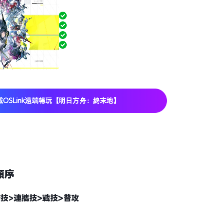
不在電腦前也可以隨時玩PC遊戲
低延遲，絲滑操作
預設多款遊戲按鍵，一鍵暢玩PC遊戲
高清流暢，手機也能享受端遊畫質
OSLink遠端暢玩【明日方舟：終末地】
順序
技>連攜技>戰技>普攻