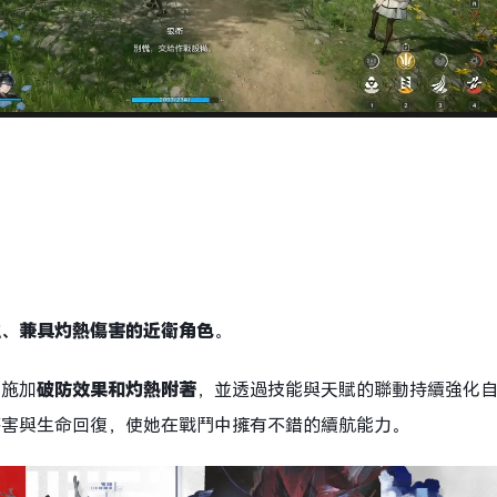
主、兼具灼熱傷害的
近衛
角色
。
人施加
破防效果
和灼熱附著
，並透過技能與天賦的聯動持續強化
傷害與生命回復，使她在戰鬥中擁有不錯的續航能力。