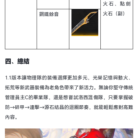
火石、點劍
火石（副）
鋼鐵餘音
四
、總結
1.1版本讓物理隊的裝備選擇更加多元，光榮記憶與動火、
拓荒等新武器裝備為老角色帶來了新活力。無論你堅守傳統
管理員主C的畢業隊，還是想嘗試洛西混傷隊，只要掌握破
防→碎甲→連擊→源石結晶的迴圈節奏，就能輕鬆應對高難
內容。