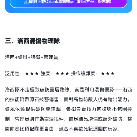
即刻下載OSLink遠端暢玩【明日方舟：終末地】
三、
洛
西
混傷物理隊
洛西+黎風+狼衛+管理員
泛用性：★★★ 強度：★★★ 操作複雜度：★★★
洛西隊不走極致破防疊層路線，而是利用混傷優勢——洛西
的技能附帶源石技藝傷害，面對高物防敵人仍有輸出能力。
黎風依舊提供破防與連擊，狼衛負責技力回復與小範圍控
制，管理員則作為靈活插件，補足結晶增傷或額外破防。整
體節奏比頂配隊更自由，適合不喜歡死記迴圈的玩家。