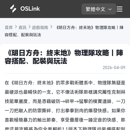
繁體中文 
首頁 
資訊 
遊戲指南 
 《明日方舟：終末地》物理隊攻略｜陣
容搭配、配裝與玩法
《明日方舟：終末地》物理隊攻略｜陣
容搭配、配裝與玩法
2026-04-09
在《明日方舟：終末地》的眾多戰術體系中，物理隊無疑是
最硬派也最暢快的一支。它不像法術隊那樣講究屬性克制與
技能華麗度，而是憑藉破防→碎甲→猛擊的樸實連鎖，一刀
一刀把敵人的防禦撕碎，打出拳拳到肉的爆發快感。如果你
喜歡極簡暴力的輸出節奏，享受疊層後一錘定音的快感，那
麼這篇攻略將為你全面解析1.1版本下物理隊從裝備搭配到