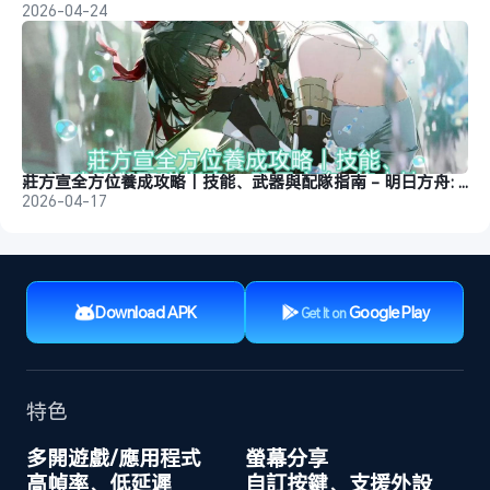
2026-04-24
莊方宣全方位養成攻略｜技能、武器與配隊指南 - 明日方舟: 終末地
2026-04-17
Download APK
Google Play
Get It on
特色
多開遊戲/應用程式
螢幕分享
高幀率、低延遲
自訂按鍵、支援外設