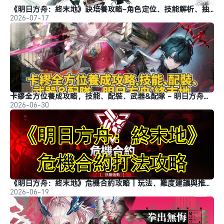
《明日方舟：終末地》訣培養攻略-角色定位、技能解析、抽取建議
2026-07-17
卡繆全方位養成攻略，技能、配裝、武器&配隊 - 明日方舟：終末地
2026-06-30
《明日方舟：終末地》危機合約攻略丨玩法、難度建議與推薦隊伍
2026-06-19