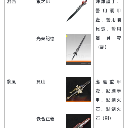
洛西
狼之緋
繹難護手、
警用護甲
壹、警用瞄
具壹、警用
瞄具壹
光榮記憶
（副）
黎風
負山
應龍重甲
壹、點劍手
甲、點劍火
石、點劍火
石（副）
嵌合正義