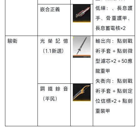
低練：、長息護
嵌合正義
手、骨重護甲、
長息蓄電核×2
駿衛
光榮記憶
輸出向：點劍戰
（1.1新選）
術手套＋點劍微
型濾芯×2＋50應
龍重甲
失衡向：點劍戰
鋼鐵餘音
術手套＋點劍定
（平民）
位信標×2＋點劍
重裝甲