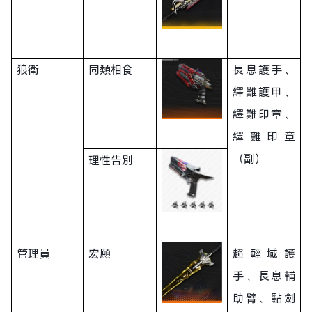
狼衛
同類相食
長息護手、
繹難護甲、
繹難印章、
繹難印章
（副）
理性告別
管理員
宏願
超輕域護
手、長息輔
助臂、點劍