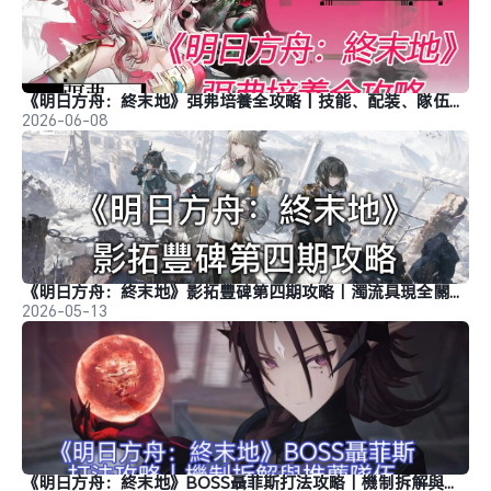
《明日方舟：終末地》弭弗培養全攻略丨技能、配装、隊伍搭配
2026-06-08
《明日方舟：終末地》影拓豐碑第四期攻略｜濁流具現全關卡打法
2026-05-13
《明日方舟：終末地》BOSS聶菲斯打法攻略｜機制拆解與推薦隊伍