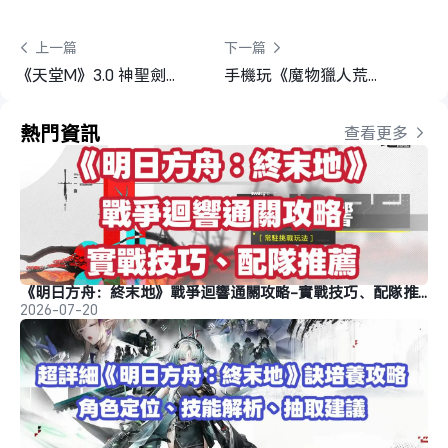
 上一篇
下一篇 
《天堂M》3.0 神聖劍士改版攻略全解
手機玩《魔物獵人荒野》教學｜用 OSLink 隨時狩獵、輕鬆刷素材
熱門資訊
查看更多 
《明日方舟：終末地》戰爭迴響通關攻略-實戰技巧、配隊推薦
2026-07-20