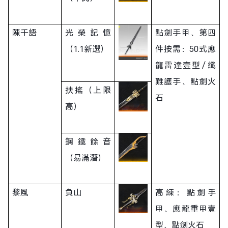
陳千語
光榮記憶
點劍手甲、第四
（1.1新選）
件按需：50式應
龍雷達壹型／纖
難護手、點劍火
扶搖（上限
石
高）
鋼鐵餘音
（易滿潛）
黎風
負山
高練：點劍手
甲、應龍重甲壹
型、點劍火石