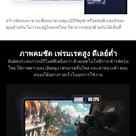
สร้างห้องและชวนเพื่อนมาควบคุม LDPlayer หรือคอมพิวเตอร์ของ
คุณด้วยกัน ไม่ว่าจะอยู่ไกลแค่ไหน ก็สามารถสนุกด้วยกันได้เต็มที่
ภาพคมชัด เฟรมเรตสูง ดีเลย์ต่ำ
สัมผัสประสบการณ์รีโมตที่เหนือกว่า ด้วยเทคโนโลยีการเข้ารหัสรุ่น
ใหม่ ให้ภาพความละเอียดสูง เฟรมเรตลื่นไหล และค่าหน่วงต่ำ ตอบ
สนองได้อย่างรวดเร็วในทุกการใช้งาน