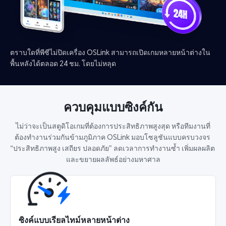
ตราบใดที่พีซีไม่ปิดเครื่อง OSLink สามารถเปิดเกมหลายหน้าต่างใน
พื้นหลังได้ตลอด 24 ชม. โดยไม่หลุด
ควบคุมแบบซิงค์กัน
ไม่ว่าจะเป็นสตูดิโอเกมที่ต้องการประสิทธิภาพสูงสุด หรือทีมงานที่
ต้องทำงานร่วมกันข้ามภูมิภาค OSLink มอบโซลูชันแบบครบวงจร 
“ประสิทธิภาพสูง เสถียร ปลอดภัย” ลดเวลาการทำงานซ้ำ เพิ่มผลผลิต 
และขยายผลลัพธ์อย่างมหาศาล
ซิงค์แบบเรียลไทม์หลายหน้าต่าง