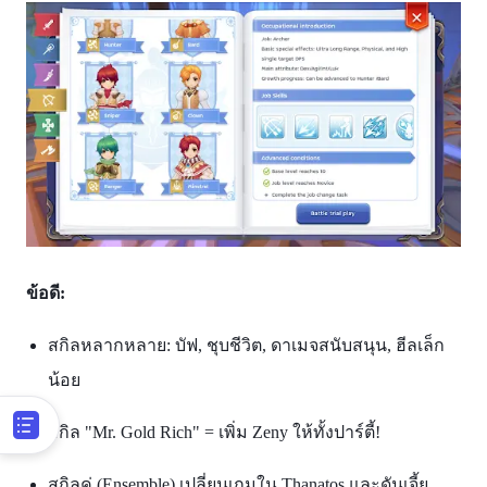
ข้อดี:
สกิลหลากหลาย: บัฟ, ชุบชีวิต, ดาเมจสนับสนุน, ฮีลเล็ก
น้อย
สกิล "Mr. Gold Rich" = เพิ่ม Zeny ให้ทั้งปาร์ตี้!
สกิลคู่ (Ensemble) เปลี่ยนเกมใน Thanatos และดันเจี้ย