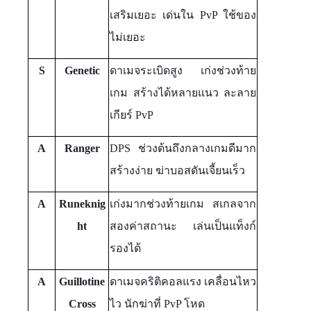
เสริมเยอะ เด่นใน PvP ใช้ของ
ไม่เยอะ
S
Genetic
ดาเมจระเบิดสูง เก่งช่วงท้าย
เกม สร้างได้หลายแนว ละลาย
เกียร์ PvP
A
Ranger
DPS ช่วงต้นถึงกลางเกมดีมาก
สร้างง่าย ฆ่าบอสดันเจี้ยนเร็ว
A
Runeknig
เก่งมากช่วงท้ายเกม สเกลจาก
ht
สองค่าสถานะ เล่นเป็นแท็งก์
รองได้
A
Guillotine
ดาเมจคริติคอลแรง เคลื่อนไหว
Cross
ไว นักฆ่าที่ PvP โหด