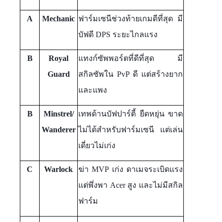
A
Mechanic
ฟาร์มเซนีช่วงท้ายเกมดีที่สุด มี
บัฟดี DPS ระยะไกลแรง
B
Royal
แทงก์ซัพพอร์ตที่ดีที่สุด มี
Guard
สกิลซัพใน PvP ดี แต่สร้างยาก
และแพง
B
Minstrel/
เทพด้านบัฟปาร์ตี้ ยืดหยุ่น ขาด
Wanderer
ไม่ได้สำหรับฟาร์มเซนี แต่เล่น
เดี่ยวไม่เก่ง
C
Warlock
ฆ่า MVP เก่ง ดาเมจระเบิดแรง
แต่พึ่งพา Acer สูง และไม่มีสกิล
ฟาร์ม