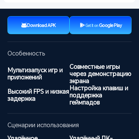
Download APK
Google Play
Get It on
Особенность
Совместные игры 
Мультизапуск игр и 
через демонстрацию 
приложений
экрана
Настройка клавиш и 
Высокий FPS и низкая 
поддержка 
задержка
геймпадов
Сценарии использования
Удалённое 
Удалённый ПК-