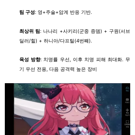
팀
구성
:
영
+
주술
+
암계
반응
기반
.
최상위
팀
:
나나리
+
사키리
(
군중
증뎀
) +
구원
(
서브
딜러
/
힐
) +
하니아
/
다프틸
(4
번째
).
육성
방향
:
치명률
우선
,
이후
치명
피해
최대화
.
무
기
우선
전용
,
다음
공격력
높은
장비