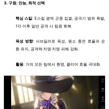
3.
구원
:
만능
,
최적
선택
핵심
스킬
: E
스킬
광역
군중
집결
,
궁극기
범위
폭발
,
1
각
이후
일반
공격
시
팀원
회복
.
육성
방향
:
서브딜러로
육성
,
원소
충전
효율과
순
환
유지
,
공격력
·
치명
·
치명
피해
강화
.
활용
:
거의
모든
팀에서
환영
,
클리어
효율
극대화
.