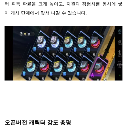
터
획득
확률을
크게
높이고
,
자원과
경험치를
동시에
쌓
아
개시
단계에서
앞서
나갈
수
있습니다
.
오픈버전
캐릭터
강도
총평