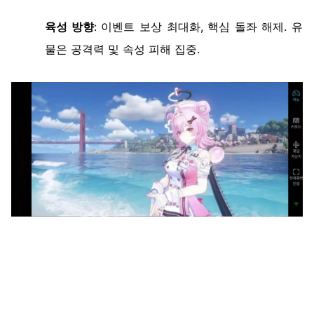
육성
방향
:
이벤트
보상
최대화
,
핵심
돌좌
해제
.
유
물은
공격력
및
속성
피해
집중
.