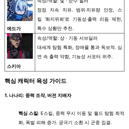
속성
/
역할
: 빛 ·
순수
힐러
정점
지속
치유
.
범위
·
치유량
안정
,
스
킬
‘
화지위뢰
’
로
기동성
·
출력
리듬
제한
,
특수
상황만
추천
.
에드가
속성
/
역할
:
상
·
기동
서브딜러
대세계
탐험
특화
,
장애물
통과
독보적
.
심
연
속
출력
약함
,
기능성
서포터
위주
.
스키아
핵심
캐릭터
육성
가이드
1.
나나리
:
중력
조작
,
버전
지배자
핵심
스킬
: E
스킬
,
중력
무시
이동
및
월드
탐험
최적
화
,
폭발
피해
증가
.
궁극기
소환
시
군중
집결
.