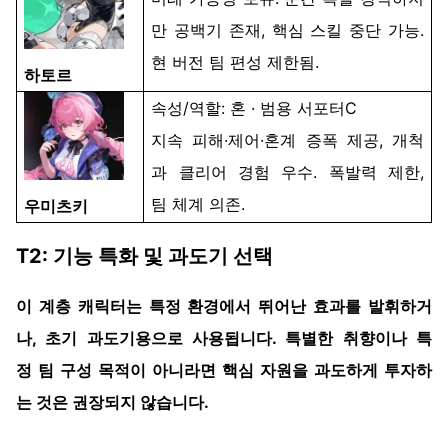
만
공백기
존재
,
핵심
스킬
중단
가능
.
현
버전
팀
편성
제한됨
.
하토르
속성
/
역할
: 혼 ·
범용
서포터
C
지속
피해
·
제어
·혼
계
증폭
제공
,
개척
과
클리어
경험
우수
.
폭발력
제한
,
팀
체계
의존
.
우미츠키
T2:
기능
특화
및
과도기
선택
이
계층
캐릭터는
특정
환경에서
뛰어난
효과를
발휘하거
나
,
초기
과도기용으로
사용됩니다
.
특별한
취향이나
특
정
팀
구성
목적이
아니라면
핵심
자원을
과도하게
투자하
는
것은
권장되지
않습니다
.