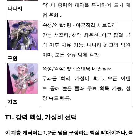
작
’
시
중력의 제약을 무시하여 도시 체
나나리
험 우화..
속성
/
역할
: 령 · 아군
집결
서브딜러
만능
서포터
,
선택
최우선
. 아군
집결
, 1
각
이후
치유
가능
.
나나리
최고의
팀원
이며
,
모든
주류
팀에
적합
.
구원
속성
/
역할
: 빛 ·
스탠딩
메인딜러
무과금
최적
,
가성비
최고
.
오픈
이벤
트
통해
높은
돌좌
무료
획득
가능
,
성
장
속도
빠름
.
치즈
T1:
강력
핵심
,
가성비
선택
이
계층
캐릭터는
1, 2
군
팀을
구성하는
핵심
뼈대이거나
,
특