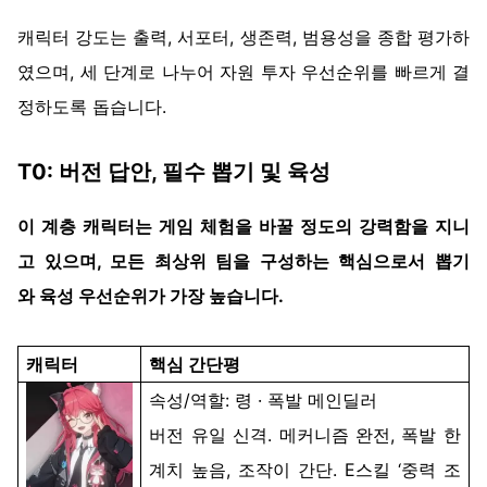
캐릭터
강도는
출력
,
서포터
,
생존력
,
범용성을
종합
평가하
였으며
,
세
단계로
나누어
자원
투자
우선순위를
빠르게
결
정하도록
돕습니다
.
T0:
버전
답안
,
필수
뽑기
및
육성
이
계층
캐릭터는
게임
체험
을
바꿀
정도의
강력함을
지니
고
있으며
,
모든
최상위
팀을
구성하는
핵심으로서
뽑기
와
육성
우선순위가
가장
높습니다
.
캐릭터
핵심
간단평
속성
/
역할
: 령 ·
폭발
메인딜러
버전
유일
신격
.
메커니즘
완전
,
폭발
한
계치
높음
,
조작이
간단
. E
스킬
‘
중력
조