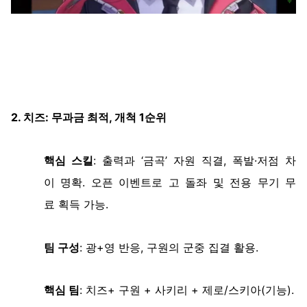
2.
치즈
:
무과금
최적
,
개척
1
순위
핵심
스킬
:
출력과
‘
금곡
’
자원
직결
,
폭발
·
저점
차
이
명확
.
오픈
이벤트로
고
돌좌
및
전용
무기
무
료
획득
가능
.
팀
구성
:
광
+
영
반응
,
구원의
군중
집결
활용
.
핵심
팀
: 치즈
+
구원
+
사키리
+
제로
/
스키아
(
기능
).