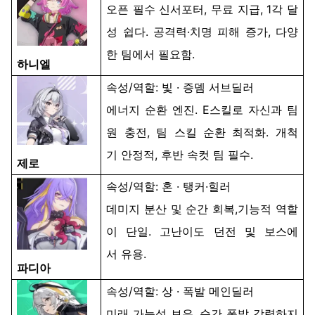
오픈
필수
신서포터
,
무료
지급
, 1
각
달
성
쉽다.
공격력
·
치명
피해
증가
,
다양
한
팀에서
필요함.
하니엘
속성
/
역할
: 빛 ·
증뎀
서브딜러
에너지
순환
엔진
. E
스킬로
자신과
팀
원
충전
,
팀
스킬
순환
최적화
.
개척
기
안정적
,
후반
속컷
팀
필수
.
제로
속성
/
역할
:
혼
·
탱커
·
힐러
데미지
분산
및
순간
회복
,
기능적 역할
이 단일
.
고난이도
던전
및
보스에
서
유용
.
파디아
속성
/
역할
:
상
·
폭발
메인딜러
미래
가능성
보유
.
순간
폭발
강력하지