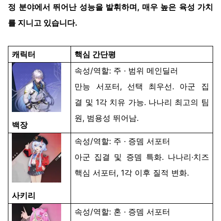
정
분야에서
뛰어난
성능을
발휘하며
,
매우
높은
육성
가치
를
지니고
있습니다
.
캐릭터
핵심
간단평
속성
/
역할
:
주
· 범위
메인딜러
만능
서포터
,
선택
최우선
. 아군
집
결
및
1
각
치유
가능
.
나나리
최고의
팀
원
,
범용성
뛰어남
.
백장
속성
/
역할
:
주
·
증뎀
서포터
아군
집결
및
증뎀
특화
.
나나리
·치즈
핵심
서포터
, 1
각
이후
질적
변화
.
사키리
속성
/
역할
:
혼
·
증뎀
서포터