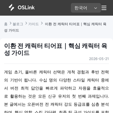
한국어 
홈 
블로그 
가이드 
 이환 전 캐릭터 티어표｜핵심 캐릭터 육
성 가이드
이환 전 캐릭터 티어표｜핵심 캐릭터 육
성 가이드
2026-05-21
게임
초기
,
올바른
캐릭터
선택은
개척
경험과
후반
전력
의
기반이
됩니다
.
수십
명의
다양한
스타일
캐릭터
중에
서
버전
최적
답안을
빠르게
파악하고
자원을
효율적으
로
활용하는
것은
모든
신규
유저의
첫
번째
과제입니다
.
본
글에서는
오픈버전
전
캐릭터
강도
등급표를
심층
분석
하며
,
핵심
역할
,
스킬
간단평
,
최종
팀
구성
가이드를
포함