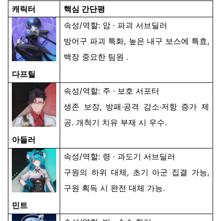
캐릭터
핵심
간단평
속성
/
역할
:
암
·
파괴
서브딜러
방어구
파괴
특화
,
높은
내구
보스에
특효
,
백장
중요한
팀원
.
다프틸
속성
/
역할
:
주
·
보호
서포터
생존
보장
,
방패
·
공격
감소
·
저항
증가
제
공
.
개척기
치유
부재
시
우수
.
아들러
속성
/
역할
: 령 ·
과도기
서브딜러
구원의
하위
대체
,
초기
아군
집결
가능
,
구원
획득
시
완전
대체
가능
.
민트