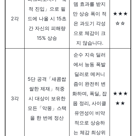
뎀 효과를 받지
적 진입」으로 필
만 상승 폭이 적
★★★
2각
드에 나올 시 15초
은 과도기 각성
☆☆
간 자신의 피해량
으로 체감이 크
15% 상승
지 않습니다.
순수 지속 딜러
에서 능동 폭발
딜러로 메커니
5단 공격「새콤쌉
즘이 완전히 변
쌀한 제재」적중
화하며, 폭딜, 잡
★★★
3각
시 대상이 보유한
몹 정리, 사이클
★★
모든「악몽」스택
유연성이 비약
을 한 번에 정산
적으로 상승하
는 체감 최상위