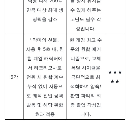
악몽 피해 200%
를 상시 유지할
만큼 대상 최대 생
수 있게 해주는
명력을 감소
고난도 필수 각
성입니다.
「악마의 선물」
현 게임 최고 수
사용 후 5초 내, 환
준의 환합 메커
합 계열 캐릭터에
니즘으로, 교체
서 라크리모사로
폭딜 사이클을
★★★
6각
전환 시 환합 계수
극단적으로 최
★★
누적 없이 자동으
적화하며 암속/
로 궤적 진입 공격
환합 파티의 최
발동 및 해당 환합
종 졸업 각성입
효과 적용
니다.