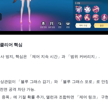
클리어
핵심
 즉사 방지, 핵심은 「제어 지속 시간」과 「범위 커버리지」.
 등급에 상관없이 「블루 그래스 감기」와 「블루 그래스 포로」로 안
전면 공격 차단 가능.
쥬얼 증폭」에 기절 확률 추가, 앨런과 조합하면 「제어 링크」 구