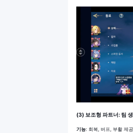
(3)
보조형
파트너
:
팀
생
기능
: 회복, 버프, 부활 제