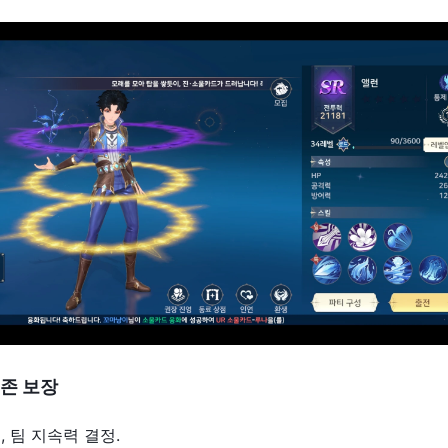
존
보장
공, 팀 지속력 결정.