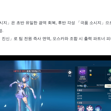
 소시지」은 초반 유일한 광역 회복, 후반 각성 「극품 소시지」으
합.
쥬얼 진신」로 팀 전원 즉사 면역, 오스카와 조합 시 출력 파트너 피