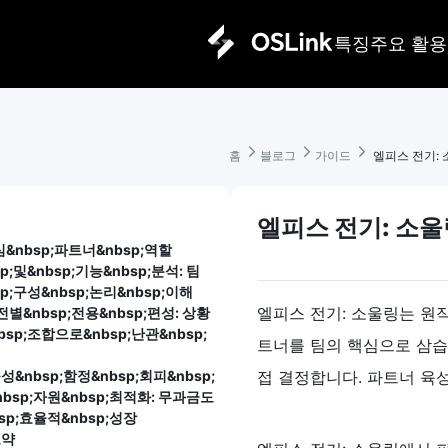
특징
주요 활용
홈 
블로그 
가이드 
 엘피스 전기:
엘피스 전기: 소울
핵심&nbsp;파트너&nbsp;역할
sp;및&nbsp;기능&nbsp;분석: 팀
sp;구성&nbsp;논리&nbsp;이해
엘피스 전기: 소울링는 원작
던전별&nbsp;전용&nbsp;편성: 상황
bsp;조합으로&nbsp;난관&nbsp;
트너를 팀의 핵심으로 삼습
육성&nbsp;함정&nbsp;회피&nbsp;
접 결정합니다. 파트너 육성
nbsp;자원&nbsp;최적화: 무과금도
bsp;효율적&nbsp;성장
요약