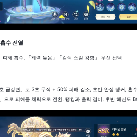
흡수
전열
스터 피해 흡수, 「체력 높음」「감쇠 스킬 강함」 우선 선택.
백호 금강변」로 3초 무적 + 50% 피해 감소, 초반 안정 탱커, 혼수
신」으로 피해를 체력으로 전환, 탱킹과 출력 겸비, 후반 해신도 B