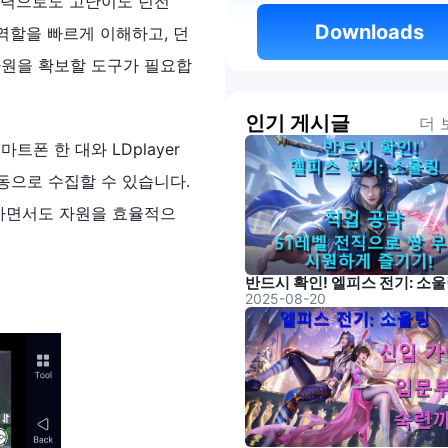
투력으로도 고난이도 던전
 Downloads 
역할을 빠르게 이해하고, 던
 자원을 확보할 도구가 필요합
인기 게시글
더 
폰 한 대와 LDplayer
동으로 수집할 수 있습니다.
 하면서도 자원을 효율적으
2025-08-20