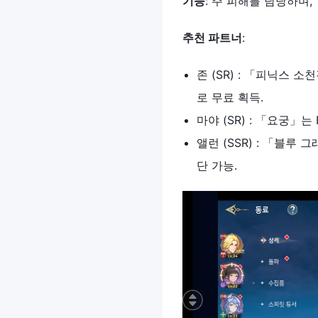
기능
: 주 피해를 담당하며
추천
파트너
:
존 (SR) : 「피닉스 
로 무료 획득.
마야 (SR) : 「요궁」
앨런 (SSR) : 「블루
단 가능.