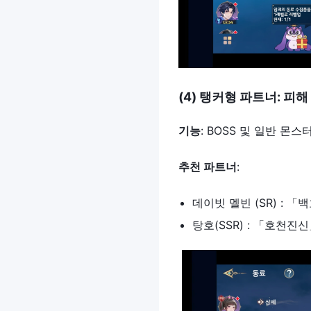
(4)
탱커형
파트너
:
피해
기능
: BOSS 및 일반 몬
추천
파트너
:
데이빗 멜빈 (SR) : 「
탕호(SSR) : 「호천진