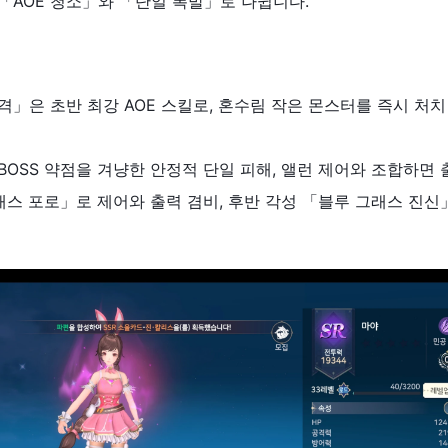
, 「AOE 청소」와 「단일 폭발」로 나뉩니다.
소천격」은 초반 최강 AOE 스킬로, 혼수림 작은 몬스터를 즉시 처
는 BOSS 약점을 겨냥한 안정적 단일 피해, 앨런 제어와 조합하면 
 그래스 포로」로 제어와 출력 겸비, 후반 각성 「블루 그래스 진신