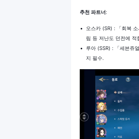
추천
파트너
:
오스카 (SR) : 「회복
림 등 저난도 던전에 적
루아 (SSR) : 「세븐
지 필수.