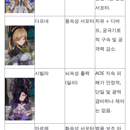
서포터.
다프네
풍속성 서포터
치유 + 디버
프, 궁극기로
적 구속 및 공
격력 감소.
시빌라
뇌속성 출력
AOE 지속 피
(딜러)
해가 안정적,
단일 및 광역
겸비하나 제어
는 없음.
마르제
화속성 서포터
범용 보조 아