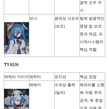
광역 모두 우
수.
피나
광속성 서포트
팀에 범용적인
(보조)
증뎀 및 보조
효과 제공, 프
시케시스템의
핵심 역할.
T1 티어
캐릭터 이미지
캐릭터
포지션
핵심 장점
레베카
수속성 출력
해파리를 소환
(딜러)
해 자동 추적
공격, 독 중첩
으로 피해 증