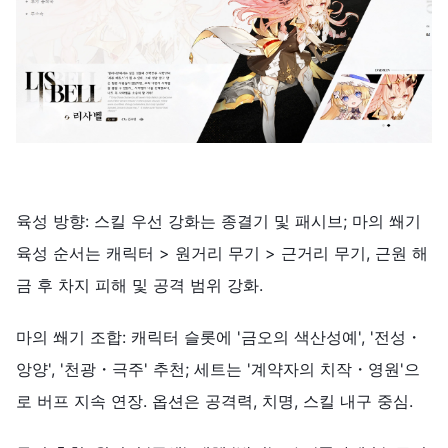
육성 방향: 스킬 우선 강화는 종결기 및 패시브; 마의 쐐기
육성 순서는 캐릭터 > 원거리 무기 > 근거리 무기, 근원 해
금 후 차지 피해 및 공격 범위 강화.
마의 쐐기 조합: 캐릭터 슬롯에 '금오의 색산성예', '전성・
앙양', '천광・극주' 추천; 세트는 '계약자의 치작・영원'으
로 버프 지속 연장. 옵션은 공격력, 치명, 스킬 내구 중심.