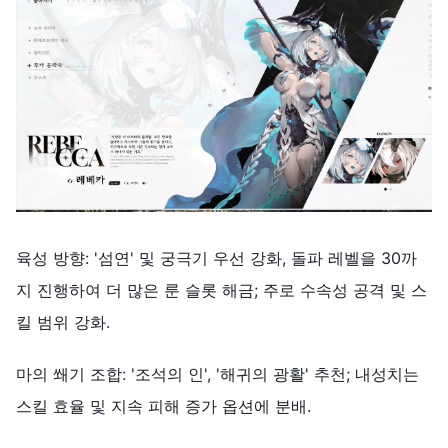
육성 방향: '섬연' 및 궁극기 우선 강화, 돌파 레벨을 30까
지 진행하여 더 많은 룬 슬롯 해금; 주로 수속성 공격 및 스
킬 범위 강화.
마의 쐐기 조합: '조석의 인', '해귀의 광활' 추천; 내성치는
스킬 효율 및 지속 피해 증가 옵션에 분배.