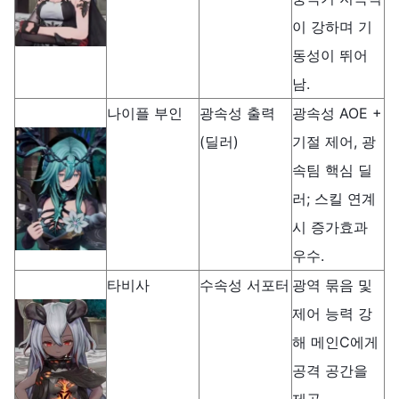
이 강하며 기
동성이 뛰어
남.
나이플 부인
광속성 출력
광속성 AOE +
(딜러)
기절 제어, 광
속팀 핵심 딜
러; 스킬 연계
시 증가효과
우수.
타비사
수속성 서포터
광역 묶음 및
제어 능력 강
해 메인C에게
공격 공간을