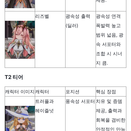
제공.
리즈벨
광속성 출력
광속성 연격
(딜러)
폭발력 높고
범위 넓음, 광
속 서포터와
조합 시 시너
지 큼.
T2 티어
캐릭터 이미지
캐릭터
포지션
핵심 장점
트러플과
풍속성 서포터
치유 및 증뎀
헤이즐넛
제공, 출력과
회복을 겸비한
안정적인 만능