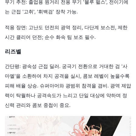
무기 추천: 졸업용 원거리 전용 무기 '블루 펄스', 전이기에
는 근접 '고취', '휘백검' 장착 가능.
적용 장면: 고난도 던전의 광역 정리, 다단계 보스전, 제한
시간 클리어 던전; 순수 화속 팀 보조 필수.
리즈벨
간단평: 광속성 근접 딜러. 궁극기 전환으로 거대한 검 '사
마엘'을 소환하여 차지 공격을 실시, 콤보 레벨이 높을수록
피해 배율 상승. 슈퍼아머와 광범위 참격을 겸비. 광역 제압
력이 탁월하나 공격속도가 느리고 단일 대상에 약하며 정
신력 관리와 콤보 중첩이 중요.