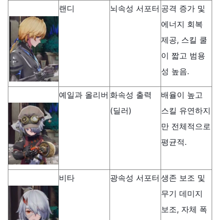
랜디
뇌속성 서포터
공격 증가 및
에너지 회복
제공, 스킬 쿨
이 짧고 범용
성 높음.
예일과 올리버
화속성 출력
배율이 높고
(딜러)
스킬 유연하지
만 전체적으로
평균적.
비타
광속성 서포터
생존 보조 및
무기 데미지
보조, 자체 폭