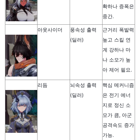
확하나 증폭은
중간.
아웃사이더
풍속성 출력
근거리 폭발력
(딜러)
높고 스킬 연
계 강하나 마
나 소모가 높
아 제어 필요.
리듬
뇌속성 출력
핵심 메커니즘
(딜러)
은 전기 에너
지로 정신 소
모가 큼, 아군
공격속도 증가
가능.