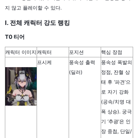
지 않고 플레이할 수 있다.
Ⅰ
.
전체
캐릭터
강도
랭킹
T0 티어
캐릭터 이미지
캐릭터
포지션
핵심 장점
프시케
풍속성 출력
풍속성 폭발의
(딜러)
정점, 잔혈 상
태 후 ‘파견’으
로 자기 강화
(공속/치명 대
폭 상승). 궁극
기 ‘추광’은 인
장 중첩, 단일/