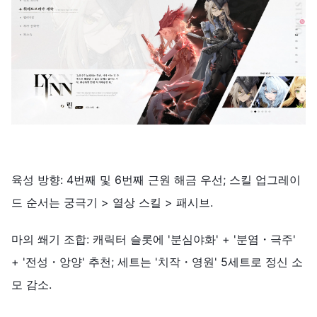
육성 방향: 4번째 및 6번째 근원 해금 우선; 스킬 업그레이
드 순서는 궁극기 > 열상 스킬 > 패시브.
마의 쐐기 조합: 캐릭터 슬롯에 '분심야화' + '분염・극주'
+ '전성・앙양' 추천; 세트는 '치작・영원' 5세트로 정신 소
모 감소.