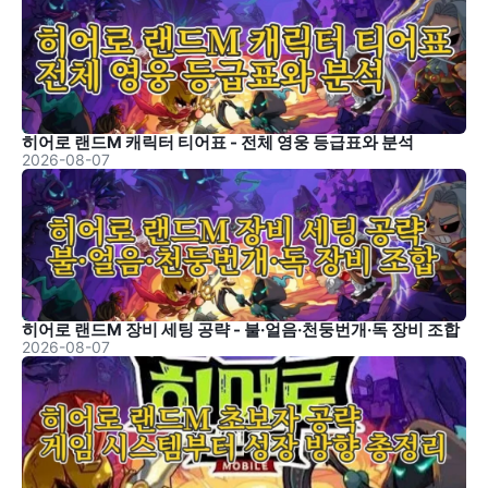
히어로 랜드M 캐릭터 티어표 - 전체 영웅 등급표와 분석
2026-08-07
히어로 랜드M 장비 세팅 공략 - 불·얼음·천둥번개·독 장비 조합
2026-08-07