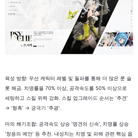
육성 방향: 우선 캐릭터 레벨 및 돌파를 통해 더 많은 룬 슬
롯 해금. 치명률을 70% 이상, 공격속도를 50% 이상으로
세팅하고 스킬 위력 강화. 스킬 업그레이드 순서는 '추견'
→ '형촉' → 궁극기 '추광'.
마의 쐐기조합: 공격속도 상승 '명견의 신속', 치명률 상승
'창응의 예안' 등 추천. 내성치는 치명 및 피해 관련 핵심 옵