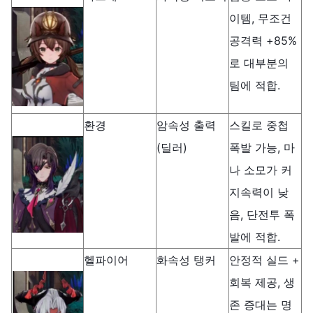
이템, 무조건
공격력 +85%
로 대부분의
팀에 적합.
환경
암속성 출력
스킬로 중첩
(딜러)
폭발 가능, 마
나 소모가 커
지속력이 낮
음, 단전투 폭
발에 적합.
헬파이어
화속성 탱커
안정적 실드 +
회복 제공, 생
존 증대는 명