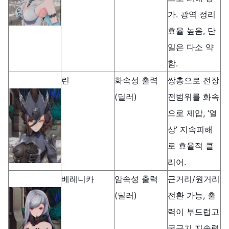
가. 광역 정리
효율 높음, 단
일은 다소 약
함.
린
화속성 출력
쌍총으로 전장
(딜러)
전범위를 화속
으로 제압, ‘열
상’ 지속피해
로 효율적 클
리어.
베레니카
암속성 출력
근거리/원거리
(딜러)
전환 가능, 출
력이 부드럽고
궁극기 지속력