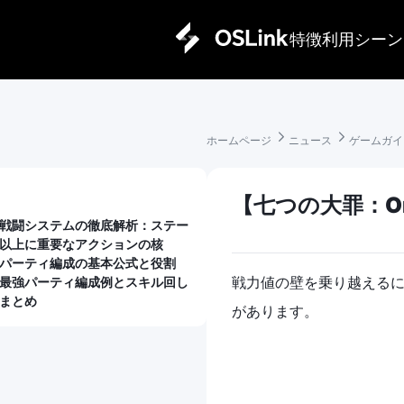
特徴
利用シーン
ホームページ 
ニュース 
ゲームガイ
【七つの大罪：O
戦闘システムの徹底解析：ステー
以上に重要なアクションの核
パーティ編成の基本公式と役割
戦力値の壁を乗り越えるに
最強パーティ編成例とスキル回し
まとめ
があります。