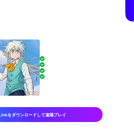
ホで 七つの大罪：Origin PC版
！
PC前にいなくても、いつでもプレイ可能
低遅延でスムーズ、安定した操作感
キー設定カスタマイズ＆コントローラー
高画質＆滑らか、スマホでもPC品質
Linkをダウンロードして遠隔プレイ