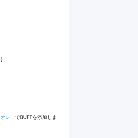
ド）
ィオレー
でBUFFを添加しま