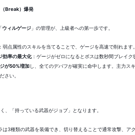
（Break）爆発
「
ウィルゲージ
」の管理が、上級者への第一歩です。
：弱点属性のスキルを当てることで、ゲージを高速で削れます
ジ効率
の最大化
：ゲージがゼロになるとボスは数秒間ブレイク
ジが50%増加
し、全てのデバフが確実に命中します。主力ス
ださい。
なく、「持っている武器がジョブ」となります。
ラは3種類の武器を装備でき、切り替えることで通常攻撃、ア