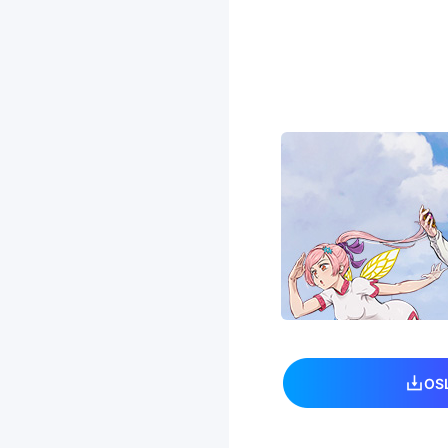
OSLink｜スマ
を遠隔プレイ
OS