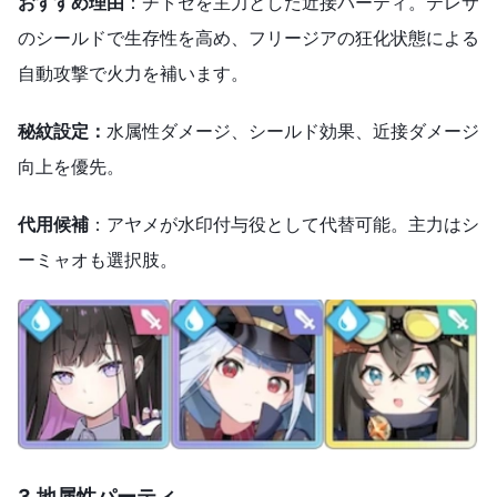
おすすめ理由
：チトセを主力とした近接パーティ。テレサ
のシールドで生存性を高め、フリージアの狂化状態による
自動攻撃で火力を補います。
秘紋設定：
水属性ダメージ、シールド効果、近接ダメージ
向上を優先。
代用候補
：アヤメが水印付与役として代替可能。主力はシ
ーミャオも選択肢。
3.地属性パーティ