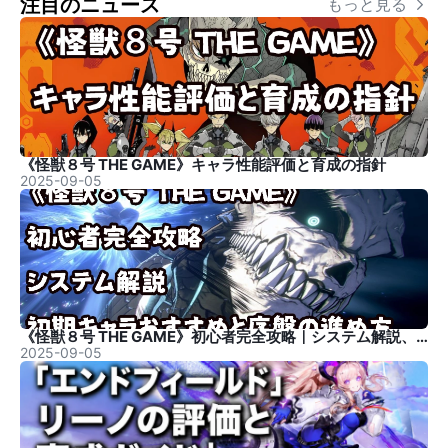
注目のニュース
もっと見る 
《怪獣８号 THE GAME》キャラ性能評価と育成の指針
2025-09-05
《怪獣８号 THE GAME》初心者完全攻略｜システム解説、初期キャラおすすめと序盤の進め方
2025-09-05