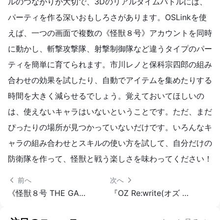
ルのつながりが大切で、3Dのリアルタイムバトルには、
パーティを作る深いおもしろさがあります。OSLinkを使
えば、一つの画面で複数の《怪獣８号》アカウントを同時
に動かし、斬撃攻撃隊、射撃制御隊など違うタイプのパー
ティを簡単に育てられます。市川レノと保科宗四郎の組み
合わせの効果を試したり、自動でアイテムを集めたりする
時間を大きく減らせるでしょう。覚えておいてほしいの
は、使えないキャラはいないということです。ただ、まだ
ぴったりの場所が見つかっていないだけです。いろんなキ
ャラの組み合わせとスキルの使い方を試して、自分だけの
防衛隊を作って、怪獣と戦う楽しさを味わってください！
 前へ
次へ 
《怪獣８号 THE GAME》初心者完全攻略｜システム解説、初期キャラおすすめと序盤の進め方
『OZ Re:write(オズ リライト)』キャラ編成ガイド