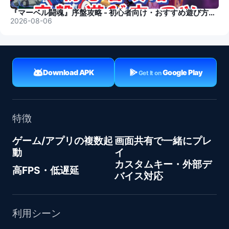
『マーベル闘魂』序盤攻略 - 初心者向け・おすすめ遊び方・コツ
2026-08-06
Download APK
Google Play
Get It on
特徴
ゲーム/アプリの複数起
画面共有で一緒にプレ
動
イ
カスタムキー・外部デ
高FPS・低遅延
バイス対応
利用シーン