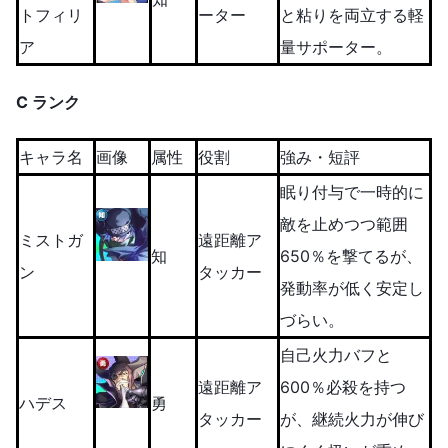
トフィリ
ーター
と粘りを両立する軽
ア
量サポーター。
C ランク
キャラ名
画像
属性
役割
強み・短評
眠り付与で一時的に
敵を止めつつ範囲
ミストガ
遠距離ア
知
650％を撃てるが、
ン
タッカー
発動率が低く安定し
づらい。
自己火力バフと
遠距離ア
600％必殺を持つ
ハデス
勇
タッカー
が、継続火力が伸び