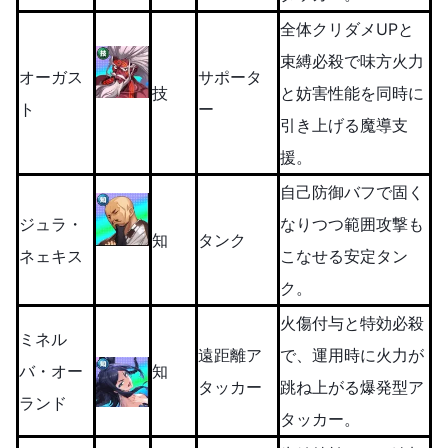
全体クリダメUPと
束縛必殺で味方火力
オーガス
サポータ
技
と妨害性能を同時に
ト
ー
引き上げる魔導支
援。
自己防御バフで固く
ジュラ・
なりつつ範囲攻撃も
知
タンク
ネェキス
こなせる安定タン
ク。
火傷付与と特効必殺
ミネル
遠距離ア
で、運用時に火力が
バ・オー
知
タッカー
跳ね上がる爆発型ア
ランド
タッカー。