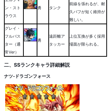
前線を張れるが、耐
ン・スト
勇
タンク
久バフが短く維持が
ラウス
難しい。
グレイ・
フルバス
遠距離ア
上位互換が多く採用
勇
ター（通
タッカー
場面が限られる。
常Ver）
二、
SSランクキャラ詳細解説
ナツ‐ドラゴンフォース