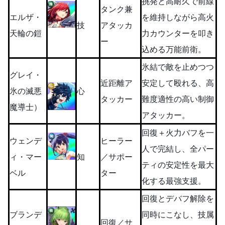
挑発と高耐久で前線
タンク兼
エルザ・
を維持しながら高火
技
アタッカ
天輪の鎧
力カウンターを叩き
ー
込める万能前衛。
氷結で敵を止めつつ
グレイ・
近距離ア
安定して殴れる、高
氷の滅悪
心
タッカー
難度適性の高い制御
魔導士）
アタッカー。
回復＋火力バフを一
ウェンデ
ヒーラー
人で完結し、全パー
ィ・マー
知
／サポー
ティの安定性を最大
ベル
ター
化する最強支援。
回復とデバフ解除を
ブランデ
同時にこなし、技属
回復／サ