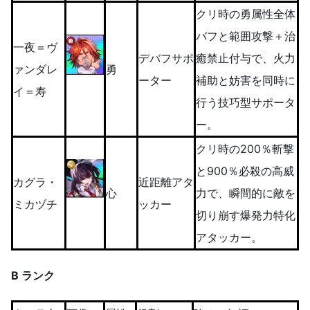
クリ時の勇属性全体
バフと範囲攻撃＋治
一夜＝ヴ
デバフサポ
癒禁止付与で、火力
ァンダレ
勇
ーター
補助と妨害を同時に
イ＝寿
行う技巧型サポータ
ー。
クリ時の200％斬撃
と900％必殺の高威
カグラ・
近距離アタ
心
力で、瞬間的に敵を
ミカヅチ
ッカー
切り崩す爆発力特化
アタッカー。
B ランク