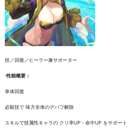
技／回復／ヒーラー兼サポーター
·
性能概要：
単体回復
必殺技で 味方全体のデバフ解除
スキルで技属性キャラの クリ率UP・命中UP をサポート