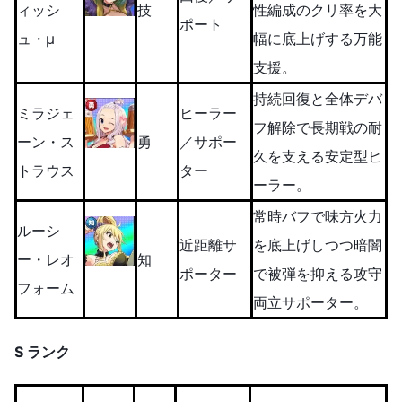
ィッシ
技
性編成のクリ率を大
ポート
ュ・μ
幅に底上げする万能
支援。
持続回復と全体デバ
ミラジェ
ヒーラー
フ解除で長期戦の耐
ーン・ス
勇
／サポー
久を支える安定型ヒ
トラウス
ター
ーラー。
常時バフで味方火力
ルーシ
近距離サ
を底上げしつつ暗闇
ー・レオ
知
ポーター
で被弾を抑える攻守
フォーム
両立サポーター。
S ランク