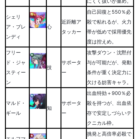
にくく扱いが重め。
自己回復と550％必
シェリ
近距離ア
殺で粘れるが、火力
ア・ブレ
心
タッカー
帯が低めで採用優先
ンディ
度は控えめ。
フリー
攻撃ダウン・沈黙付
ド・ジャ
サポータ
与が可能だが、発動
技
スティー
ー
条件が重く決定力に
ン
欠ける妨害キャラ。
出血特効＋900％必
マルド・
サポータ
殺を持つが、出血依
知
ギール
ー
存で安定しづらいテ
クニカル枠。
挑発と高倍率必殺で
エルフマ