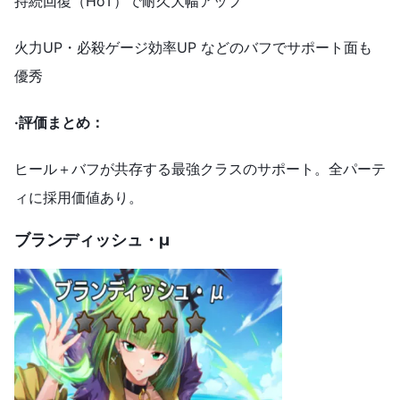
持続回復（HoT）で耐久大幅アップ
火力UP・必殺ゲージ効率UP などのバフでサポート面も
優秀
·
評価まとめ：
ヒール＋バフが共存する最強クラスのサポート。全パーテ
ィに採用価値あり。
ブランディッシュ・μ