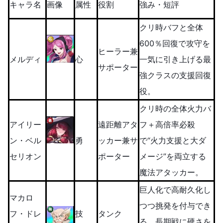
キャラ名
画像
属性
役割
強み・短評
クリ時バフと全体
600％回復で攻守を
ヒーラー兼
メルディ
心
一気に引き上げる最
サポーター
強クラスの支援回復
役。
クリ時の全体火力バ
アイリー
遠距離アタ
フ＋高倍率必殺
ン・ベル
勇
ッカー兼サ
で“火力支援と大ダ
セリオン
ポーター
メージ”を両立する
魔法アタッカー。
巨人化で高耐久化し
マカロ
つつ挑発を付与でき
フ・ドレ
技
タンク
る、長期戦に硬さを