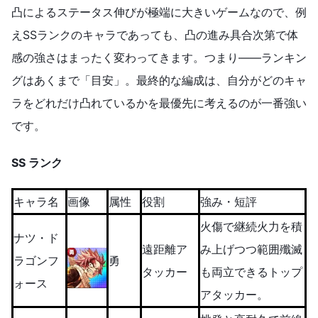
凸によるステータス伸びが極端に大きいゲームなので、例
えSSランクのキャラであっても、凸の進み具合次第で体
感の強さはまったく変わってきます。つまり——ランキン
グはあくまで「目安」。最終的な編成は、自分がどのキャ
ラをどれだけ凸れているかを最優先に考えるのが一番強い
です。
SS ランク
キャラ名
画像
属性
役割
強み・短評
火傷で継続火力を積
ナツ・ド
遠距離ア
み上げつつ範囲殲滅
ラゴンフ
勇
タッカー
も両立できるトップ
ォース
アタッカー。