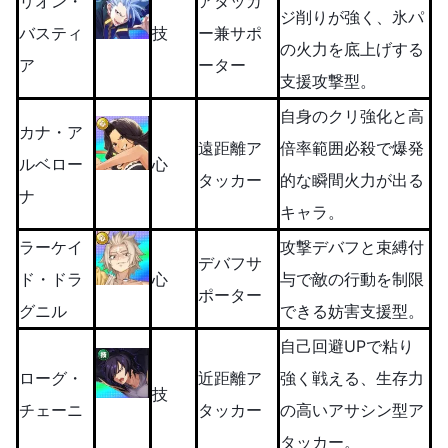
リオン・
アタッカ
ジ削りが強く、氷パ
バスティ
技
ー兼サポ
の火力を底上げする
ア
ーター
支援攻撃型。
自身のクリ強化と高
カナ・ア
遠距離ア
倍率範囲必殺で爆発
ルベロー
心
タッカー
的な瞬間火力が出る
ナ
キャラ。
ラーケイ
攻撃デバフと束縛付
デバフサ
ド・ドラ
心
与で敵の行動を制限
ポーター
グニル
できる妨害支援型。
自己回避UPで粘り
ローグ・
近距離ア
強く戦える、生存力
技
チェーニ
タッカー
の高いアサシン型ア
タッカー。