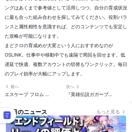
ングはあくまで参考値として活用しつつ、自分の育成状況
に最も合った組み合わせを探してみてください。役割バラ
ンスと属性相性を意識すれば、どのコンテンツでも安定し
た攻略が可能になります。
まどクロの育成めが大変という人におすすめなのが
OSLINK。仕事中や移動中でも遠隔で周回を回せます。低
遅延で快適、複数アカウントの切替もワンクリック。毎日
のプレイ効率が大幅にアップします。
 前へ
次へ 
エスケープ フロム ダッコフ 冬季イベントアップデート開催｜OSLinkでスマホからリモートプレイ
『英雄伝説ガガーブトリロジー』キャラランキングと重点キャラ詳解
注目のニュース
もっと見る 