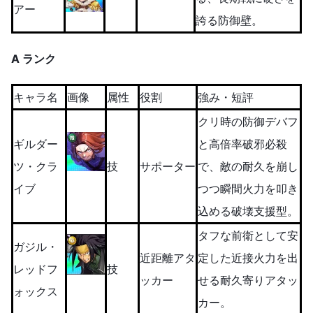
アー
誇る防御壁。
A ランク
キャラ名
画像
属性
役割
強み・短評
クリ時の防御デバフ
ギルダー
と高倍率破邪必殺
ツ・クラ
技
サポーター
で、敵の耐久を崩し
イブ
つつ瞬間火力を叩き
込める破壊支援型。
タフな前衛として安
ガジル・
近距離アタ
定した近接火力を出
レッドフ
技
ッカー
せる耐久寄りアタッ
ォックス
カー。