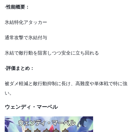
·
性能概要：
氷結特化アタッカー
通常攻撃で氷結付与
氷結で敵行動を阻害しつつ安全に立ち回れる
·
評価まとめ：
被ダメ軽減と敵行動抑制に長け、高難度や単体戦で特に強
い。
ウェンディ・マーベル