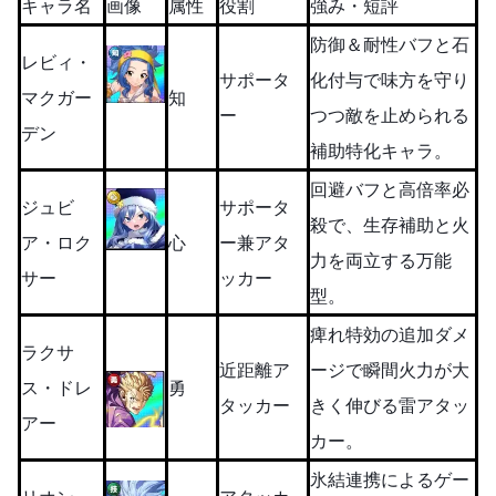
キャラ名
画像
属性
役割
強み・短評
防御＆耐性バフと石
レビィ・
サポータ
化付与で味方を守り
マクガー
知
ー
つつ敵を止められる
デン
補助特化キャラ。
回避バフと高倍率必
ジュビ
サポータ
殺で、生存補助と火
ア・ロク
心
ー兼アタ
力を両立する万能
サー
ッカー
型。
痺れ特効の追加ダメ
ラクサ
近距離ア
ージで瞬間火力が大
ス・ドレ
勇
タッカー
きく伸びる雷アタッ
アー
カー。
氷結連携によるゲー