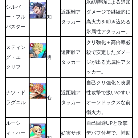
氷結特効による追加
シルバ
近距離ア
ダメージで継続的に
ー・フル
知
タッカー
高火力を叩き込める
バスター
氷属性アタッカー。
クリ強化＋高倍率必
スティン
遠距離ア
殺で安定したダメー
グ・ユー
勇
タッカー
ジが出る光属性アタ
クリフ
ッカー。
自己クリ強化と炎属
ナツ・ド
近距離ア
性攻撃で扱いやすい
心
ラグニル
タッカー
オーソドックスな前
衛火力。
ルーシ
自己回避UPと攻撃
ィ・ハー
妨害サポ
デバフ付与で、補助
知