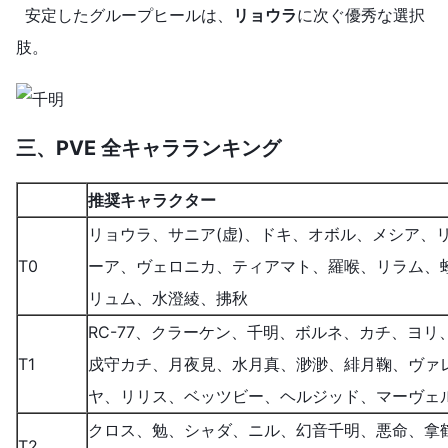
安定したグループヒールは、
リョウラ
に次ぐ優秀な選択
肢。
三、
PVE 全キャラランキング
推奨キャラクター
リョウラ、サニア(虚)、ドキ、オボル、メシア、
T0
ーア、ヴェロニカ、ティアマト、羅喉、リラム、
リュム、水澄綾、拂秋
RC-77、クラーケン、千明、ボルネ、カチ、ヨリ
T1
戍守カチ、月夜見、水月真、渺渺、緋月鞠、ヴァ
ヤ、リリス、ベッツビー、ヘルジッド、マーヴェ
クロス、勉、シャダ、ニル、幻音千明、悪命、拿
T2