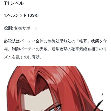
T1 レベル
1.
ヘルジッド (SSR)
役割
:
制御サポート
必殺技はパーティ全体に制御効果無効の「帷幕」状態を付
与。制御パーティの天敵。通常攻撃の確率気絶も相手のリ
ズムを乱すのに有効。