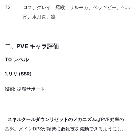
T2
ロス、グレイ、羅喉、リルモカ、ベッツビー、ヘル
宵、水月真、凛
二、
PVE キャラ
評価
T0 レベル
1.
リリ
(SSR)
役割
:
循環サポート
スキルクールダウンリセットのメカニズム
はPVE効率の
基盤。メインDPSが頻繁に必殺技を発動できるようにし、