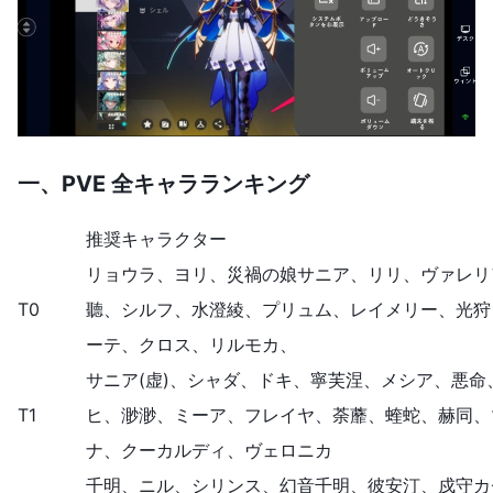
一、
PVE 全キャラランキング
推奨キャラクター
リョウラ、ヨリ、災禍の娘サニア、リリ、ヴァレリ
T0
聽、シルフ、水澄綾、プリュム、レイメリー、光狩
ーテ、クロス、リルモカ、
サニア(虚)、シャダ、ドキ、寧芙涅、メシア、悪命
T1
ヒ、渺渺、ミーア、フレイヤ、荼蘼、蝰蛇、赫同、
ナ、クーカルディ、ヴェロニカ
千明、ニル、シリンス、幻音千明、彼安汀、戍守カ