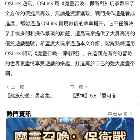
OSLink 遊玩，OSLink 爲《魔靈召喚：保衛戰》玩家帶來了
全方位的便捷與高效，無論是資源獲取、戰鬥操作還是養成
進度，都能通過 OSLink 實現數倍的效率提升。它不僅解決
了手機多開和操作繁瑣的難題，還爲玩家提供了大屏高清的
優質遊戲體驗。希望廣大玩家通過本文介紹，能夠熟練運用
OSLink 暢玩《魔靈召喚：保衛戰》，在這個充滿奇幻冒險
的世界裏盡情享受遊戲的樂趣，打造屬於自己的強大魔靈帝
國。
 上一篇
下一篇 
《龍族幻想：勇者集結》角色推薦+培養攻略+最強組隊
《原神》5.6「愛可菲」培养全攻略：冰霜廚神的聖遺物/武器/材料/隊伍推薦
熱門資訊
查看更多 