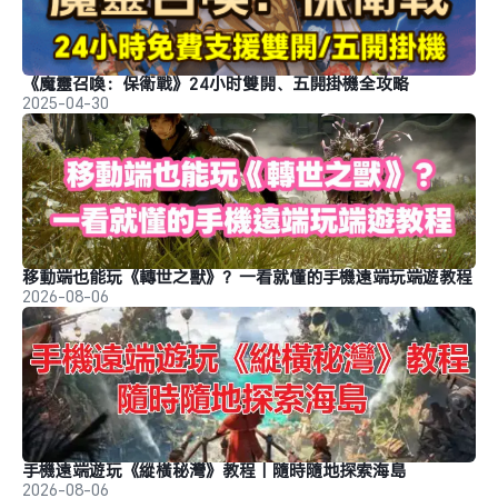
《魔靈召喚：保衛戰》24小时雙開、五開掛機全攻略
2025-04-30
移動端也能玩《轉世之獸》？一看就懂的手機遠端玩端遊教程
2026-08-06
手機遠端遊玩《縱橫秘灣》教程｜隨時隨地探索海島
2026-08-06