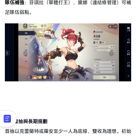
隊伍補強
：芬琪拉（單體打王）、黛娜（連結條管理）可補
足隊伍弱點。
3.
刷首抽與長期規劃
首抽以克蕾蘭特或羅安至少一人為底線，雙收為理想。初始