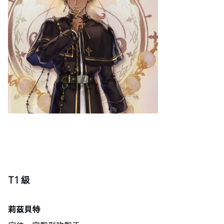
T1 級
莉茲貝特