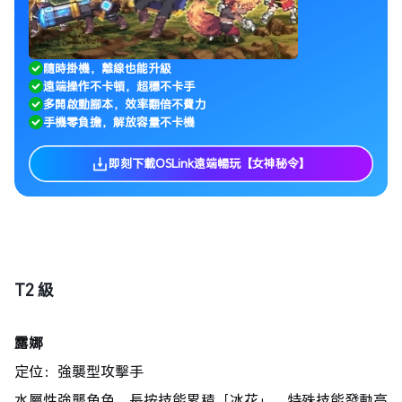
隨時掛機，離線也能升級
遠端操作不卡頓，超穩不卡手
多開啟動腳本，效率翻倍不費力
手機零負擔，解放容量不卡機
即刻下載OSLink遠端暢玩【女神秘令】
T2 級
露娜
定位：強襲型攻擊手
水屬性強襲角色，長按技能累積「冰花」，特殊技能發動高