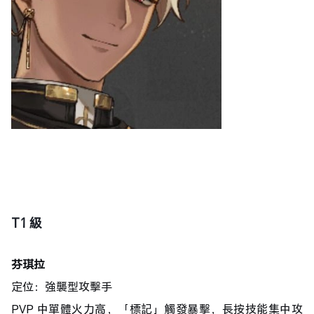
T1 級
芬琪拉
定位：強襲型攻擊手
PVP 中單體火力高，「標記」觸發暴擊，長按技能集中攻